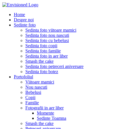
Home
Despre noi
Sedinte foto
Sedinta foto viitoare mamici
Sedinta foto nou nascuti
Sedinta foto cu bebelusi
Sedinta foto copii
Sedinta foto familie
Sedinta foto in aer liber
Smash the cake
Sedinta foto petreceri aniversare
Sedinta foto botez
Portofoliul
Viitoare mamici
Nou nascuti
Bebelusi
Copii
Familie
Fotografii in aer liber
Momente
Sedinte Toamna
Smash the cake
Petreceri aniversare