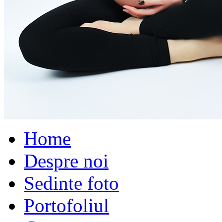
Home
Despre noi
Sedinte foto
Portofoliul